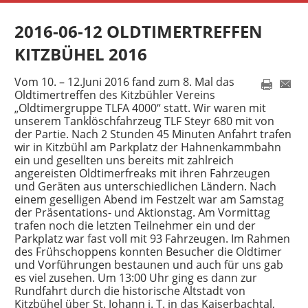
2016-06-12 OLDTIMERTREFFEN
KITZBÜHEL 2016
Vom 10. – 12.Juni 2016 fand zum 8. Mal das
Oldtimertreffen des Kitzbühler Vereins
„
Oldtimergruppe TLFA 4000“ statt. Wir waren mit
unserem Tanklöschfahrzeug TLF Steyr 680 mit von
der Partie. Nach 2 Stunden 45 Minuten Anfahrt trafen
wir in Kitzbühl am Parkplatz der Hahnenkammbahn
ein und gesellten uns bereits mit zahlreich
angereisten Oldtimerfreaks mit ihren Fahrzeugen
und Geräten aus unterschiedlichen Ländern. Nach
einem geselligen Abend im Festzelt war am Samstag
der Präsentations- und Aktionstag. Am Vormittag
trafen noch die letzten Teilnehmer ein und der
Parkplatz war fast voll mit 93 Fahrzeugen. Im Rahmen
des Frühschoppens konnten Besucher die Oldtimer
und Vorführungen bestaunen und auch für uns gab
es viel zusehen. Um 13:00 Uhr ging es dann zur
Rundfahrt durch die historische Altstadt von
Kitzbühel über St. Johann i. T. in das Kaiserbachtal,