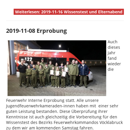
Weiterlesen: 2019-11-16 Wissenstest und Elternabend
2019-11-08 Erprobung
Auch
dieses
Jahr
fand
wieder
die
Feuerwehr Interne Erprobung statt. Alle unsere
Jugendfeuerwehrkameraden-innen haben mit einer sehr
guten Leistung bestanden. Diese Überprüfung ihrer
Kenntnisse ist auch gleichzeitig die Vorbereitung für den
Wissenstest des Bezirks Feuerwehrkommandos Vöcklabruck
zu dem wir am kommenden Samstag fahren.