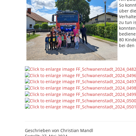
So konnt
über di
Verhalte
zu tun i
konnten 
bediene
80 Kind
bei den
Geschrieben von
Christian Mandl