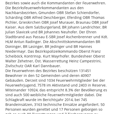
Bezirkes sowie auch die Kommandanten der Feuerwehren.
Die Bezirksfeuerwehrkommandanten aus den
Nachbarsbezirken, Gmunden OBR Stefan Schiendorfer,
Schärding OBR Alfred Deschberger, Eferding OBR Thomas
Pichler, Grieskirchen OBR Josef Murauer, Braunau OBR Josef
Kaiser. Aus dem Salzburgerland, BR Johann Landrichter, BR
Julian Slavicek und BR Johannes Neuhofer. Der Ehren
Stadtbrand aus Passau E-SBR Josef Aschenbrenner und Kdt.
HLM Antun Radinger. Die Abschnittskommandanten BR
Doninger, BR Lasinger, BR Jedinger und BR Hannes
Niedermayr. Das Bezirkspolizeikommando Oberst Franz
Scheiböck, KontrInsp. Kurt Mayrhofer. Bundesheer Oberst
Walter Zehetner, Öst. Wasserrettung Heinz Campestrini,
Zivilschutz OAR Karl Dannbauer.
Die Feuerwehren des Bezirkes beschützen 131451
Bewohner in den 52 Gemeinden und deren 40907
Gebäuden. Derzeit sind 1034 Feuerwehrmitglieder bei der
Feuerwehrjugend, 7578 im Aktivstand und 2403 in Reserve.
Miteinander 10924, das entspricht 8.3% der Bevölkerung es
sind auch 500 weibliche Feuerwehrmitglieder dabei. Die
Schlagkraft wurde im Berichtsjahr 2014, bei 745
Brandeinsätzen, 3163 technische Einsätze angefordert. 50
Personen wurden gerettet und 17 Personen geborgen so