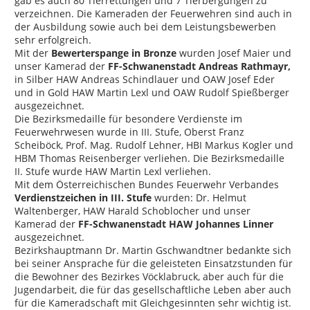
gab es auch 80 Tierrettungen und 7 Tierbergungen zu
verzeichnen. Die Kameraden der Feuerwehren sind auch in
der Ausbildung sowie auch bei dem Leistungsbewerben
sehr erfolgreich.
Mit der
Bewerterspange in Bronze
wurden Josef Maier und
unser Kamerad der
FF-Schwanenstadt Andreas Rathmayr,
in Silber HAW Andreas Schindlauer und OAW Josef Eder
und in Gold HAW Martin Lexl und OAW Rudolf Spießberger
ausgezeichnet.
Die Bezirksmedaille für besondere Verdienste im
Feuerwehrwesen wurde in III. Stufe, Oberst Franz
Scheiböck, Prof. Mag. Rudolf Lehner, HBI Markus Kogler und
HBM Thomas Reisenberger verliehen. Die Bezirksmedaille
II. Stufe wurde HAW Martin Lexl verliehen.
Mit dem Österreichischen Bundes Feuerwehr Verbandes
Verdienstzeichen in III. Stufe
wurden: Dr. Helmut
Waltenberger, HAW Harald Schoblocher und unser
Kamerad der
FF-Schwanenstadt HAW Johannes Linner
ausgezeichnet.
Bezirkshauptmann Dr. Martin Gschwandtner bedankte sich
bei seiner Ansprache für die geleisteten Einsatzstunden für
die Bewohner des Bezirkes Vöcklabruck, aber auch für die
Jugendarbeit, die für das gesellschaftliche Leben aber auch
für die Kameradschaft mit Gleichgesinnten sehr wichtig ist.