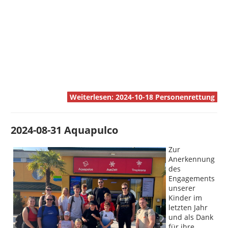
Weiterlesen: 2024-10-18 Personenrettung
2024-08-31 Aquapulco
Zur
Anerkennung
des
Engagements
unserer
Kinder im
letzten Jahr
und als Dank
für ihre